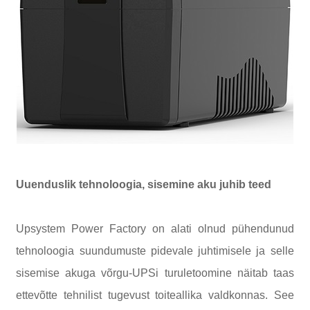
Uuenduslik tehnoloogia, sisemine aku juhib teed
Upsystem Power Factory on alati olnud pühendunud
tehnoloogia suundumuste pidevale juhtimisele ja selle
sisemise akuga võrgu-UPSi turuletoomine näitab taas
ettevõtte tehnilist tugevust toiteallika valdkonnas. See