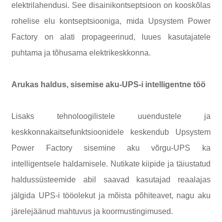
elektrilahendusi. See disainikontseptsioon on kooskõlas
rohelise elu kontseptsiooniga, mida Upsystem Power
Factory on alati propageerinud, luues kasutajatele
puhtama ja tõhusama elektrikeskkonna.
Arukas haldus, sisemise aku-UPS-i intelligentne töö
Lisaks tehnoloogilistele uuendustele ja
keskkonnakaitsefunktsioonidele keskendub Upsystem
Power Factory sisemine aku võrgu-UPS ka
intelligentsele haldamisele. Nutikate kiipide ja täiustatud
haldussüsteemide abil saavad kasutajad reaalajas
jälgida UPS-i tööolekut ja mõista põhiteavet, nagu aku
järelejäänud mahtuvus ja koormustingimused.