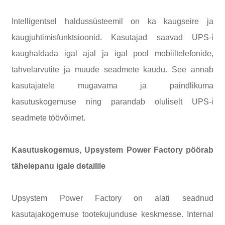
Intelligentsel haldussüsteemil on ka kaugseire ja
kaugjuhtimisfunktsioonid. Kasutajad saavad UPS-i
kaughaldada igal ajal ja igal pool mobiiltelefonide,
tahvelarvutite ja muude seadmete kaudu. See annab
kasutajatele mugavama ja paindlikuma
kasutuskogemuse ning parandab oluliselt UPS-i
seadmete töövõimet.
Kasutuskogemus, Upsystem Power Factory pöörab
tähelepanu igale detailile
Upsystem Power Factory on alati seadnud
kasutajakogemuse tootekujunduse keskmesse. Internal