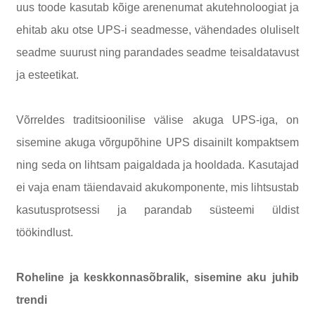
uus toode kasutab kõige arenenumat akutehnoloogiat ja
ehitab aku otse UPS-i seadmesse, vähendades oluliselt
seadme suurust ning parandades seadme teisaldatavust
ja esteetikat.
Võrreldes traditsioonilise välise akuga UPS-iga, on
sisemine akuga võrgupõhine UPS disainilt kompaktsem
ning seda on lihtsam paigaldada ja hooldada. Kasutajad
ei vaja enam täiendavaid akukomponente, mis lihtsustab
kasutusprotsessi ja parandab süsteemi üldist
töökindlust.
Roheline ja keskkonnasõbralik, sisemine aku juhib
trendi