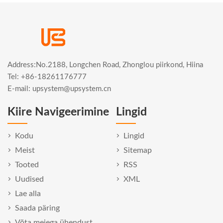
Address:No.2188, Longchen Road, Zhonglou piirkond, Hiina
Tel: +86-18261176777
E-mail:
upsystem@upsystem.cn
Kiire Navigeerimine
Lingid
Kodu
Lingid
Meist
Sitemap
Tooted
RSS
Uudised
XML
Lae alla
Saada päring
Võta meiega ühendust