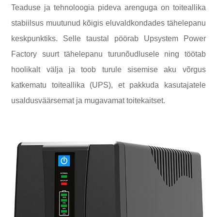
Teaduse ja tehnoloogia pideva arenguga on toiteallika
stabiilsus muutunud kõigis eluvaldkondades tähelepanu
keskpunktiks. Selle taustal pöörab Upsystem Power
Factory suurt tähelepanu turunõudlusele ning töötab
hoolikalt välja ja toob turule sisemise aku võrgus
katkematu toiteallika (UPS), et pakkuda kasutajatele
usaldusväärsemat ja mugavamat toitekaitset.