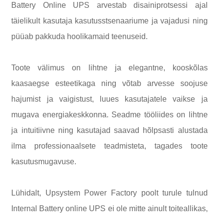
Battery Online UPS arvestab disainiprotsessi ajal
täielikult kasutaja kasutusstsenaariume ja vajadusi ning
püüab pakkuda hoolikamaid teenuseid.
Toote välimus on lihtne ja elegantne, kooskõlas
kaasaegse esteetikaga ning võtab arvesse soojuse
hajumist ja vaigistust, luues kasutajatele vaikse ja
mugava energiakeskkonna. Seadme tööliides on lihtne
ja intuitiivne ning kasutajad saavad hõlpsasti alustada
ilma professionaalsete teadmisteta, tagades toote
kasutusmugavuse.
Lühidalt, Upsystem Power Factory poolt turule tulnud
Internal Battery online UPS ei ole mitte ainult toiteallikas,