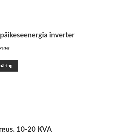
päikeseenergia inverter
verter
päring
õrgus, 10-20 KVA