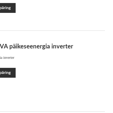
päring
VA päikeseenergia inverter
a inverter
päring