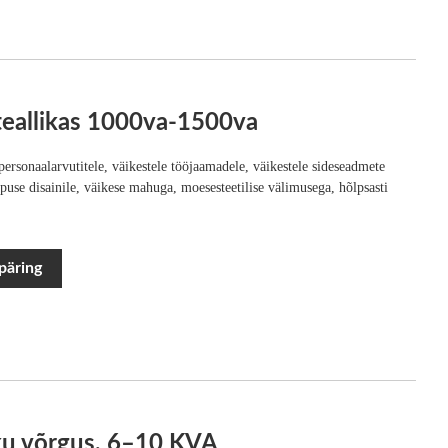
iteallikas 1000va-1500va
personaalarvutitele, väikestele tööjaamadele, väikestele sideseadmete
orpuse disainile, väikese mahuga, moesesteetilise välimusega, hõlpsasti
päring
aku võrgus, 6–10 KVA