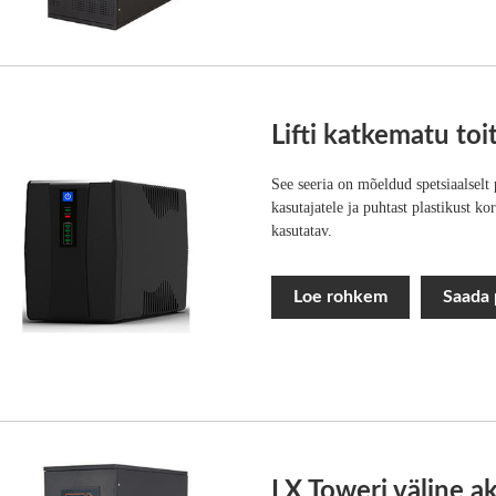
Lifti katkematu to
See seeria on mõeldud spetsiaalselt 
kasutajatele ja puhtast plastikust k
kasutatav.
Loe rohkem
Saada 
LX Toweri väline 