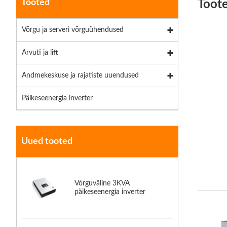
Tooted
Toot
Võrgu ja serveri võrguühendused
Arvuti ja lift
Andmekeskuse ja rajatiste uuendused
Päikeseenergia inverter
Uued tooted
Võrguväline 3KVA
päikeseenergia inverter