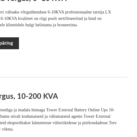
i välisaku võrguühenduse 6-10KVA professionaalne tarnija.LX
-10KVA kvaliteet on riigi poolt sertifitseeritud ja hind on
ele klientidele hulgi helistama ja broneerima.
päring
õrgus, 10-200 KVA
teediga ja madala hinnaga Tower External Battery Online Ups 10-
bame siiralt kodumaiseid ja välismaiseid agente.Tower External
id eksporditakse kümnetesse välisriikidesse ja piirkondadesse.Tere
t võtma.