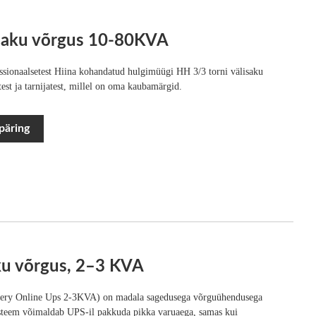
saku võrgus 10-80KVA
sionaalsetest Hiina kohandatud hulgimüügi HH 3/3 torni välisaku
st ja tarnijatest, millel on oma kaubamärgid.
päring
aku võrgus, 2–3 KVA
tery Online Ups 2-3KVA) on madala sagedusega võrguühendusega
üsteem võimaldab UPS-il pakkuda pikka varuaega, samas kui