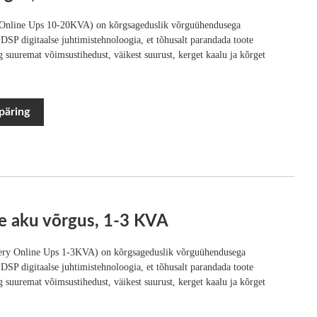
y Online Ups 10-20KVA) on kõrgsageduslik võrguühendusega
DSP digitaalse juhtimistehnoloogia, et tõhusalt parandada toote
g suuremat võimsustihedust, väikest suurust, kerget kaalu ja kõrget
päring
e aku võrgus, 1-3 KVA
tery Online Ups 1-3KVA) on kõrgsageduslik võrguühendusega
DSP digitaalse juhtimistehnoloogia, et tõhusalt parandada toote
g suuremat võimsustihedust, väikest suurust, kerget kaalu ja kõrget