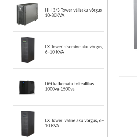
HH 3/3 Tower välisaku võrgus
10-80KVA
LX Toweri sisemine aku võrgus,
6–10 KVA
Lifti katkematu toiteallikas
1000va-1500va
LX Toweri väline aku võrgus, 6–
10 KVA