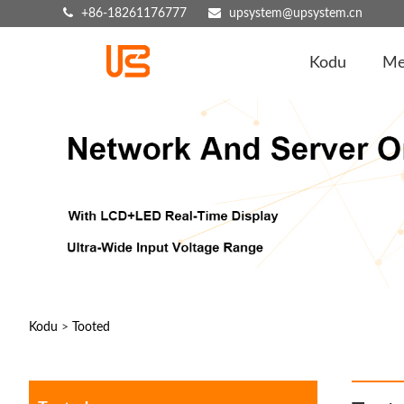
+86-18261176777
upsystem@upsystem.cn
Kodu
Me
Kodu
>
Tooted