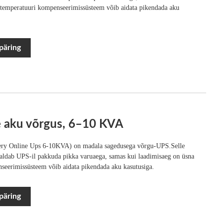
le temperatuuri kompenseerimissüsteem võib aidata pikendada aku
päring
e aku võrgus, 6–10 KVA
tery Online Ups 6-10KVA) on madala sagedusega võrgu-UPS.Selle
aldab UPS-il pakkuda pikka varuaega, samas kui laadimisaeg on üsna
nseerimissüsteem võib aidata pikendada aku kasutusiga.
päring