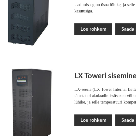
laadimisaeg on üsna lühike, ja sel
kasutusiga.
Loe rohkem
Saada 
LX Toweri sisemin
LX-seeria (LX Tower Internal Bat
täiustatud akulaadimissüsteem võim
lühike, ja selle temperatuuri kompe
Loe rohkem
Saada 