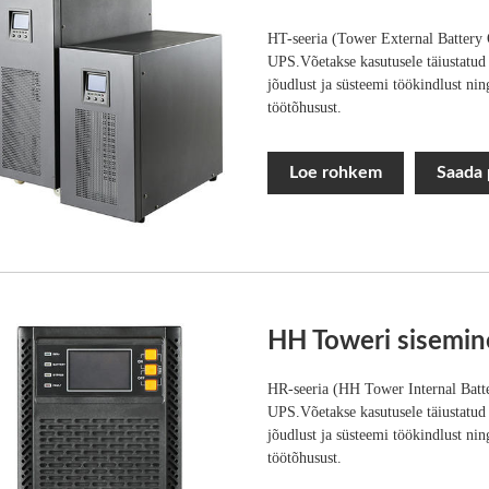
HT-seeria (Tower External Batter
UPS.Võetakse kasutusele täiustatud 
jõudlust ja süsteemi töökindlust nin
töötõhusust.
Loe rohkem
Saada 
HH Toweri sisemin
HR-seeria (HH Tower Internal Bat
UPS.Võetakse kasutusele täiustatud 
jõudlust ja süsteemi töökindlust nin
töötõhusust.