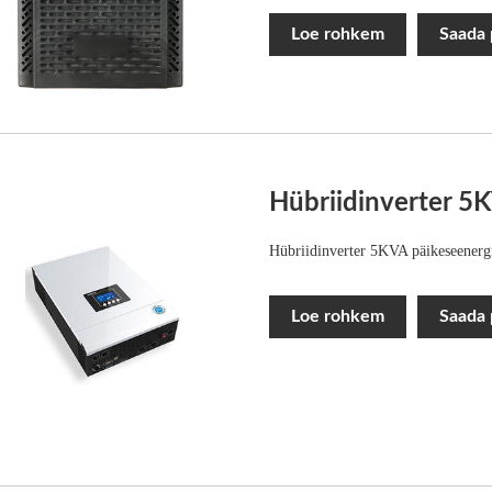
Loe rohkem
Saada 
Hübriidinverter 5K
Hübriidinverter 5KVA päikeseenergi
Loe rohkem
Saada 