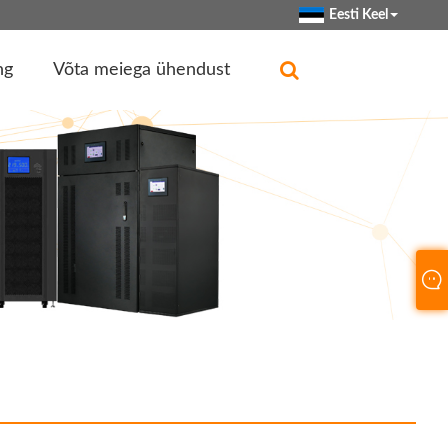
Eesti Keel
ng
Võta meiega ühendust