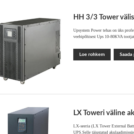
HH 3/3 Tower väli
Upsystem Power tehas on üks profes
veebipõhisest Ups 10-80KVA tootjate
Loe rohkem
Saada 
LX Toweri väline 
LX-seeria (LX Tower External Bat
UPS.Selle täiustatud akulaadimiss