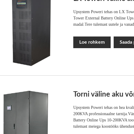
Upsystem Poweri tehas on LX Tower
Tower External Battery Online Ups 6
madal.Tere tulemast uutele ja vanad
Loe rohkem
Saada 
Torni väline aku v
Upsystem Poweri tehas on hea kvali
200KVA professionaalne tarnija.Vär
Battery Online Ups 10-200KVA toote
tulemast meiega koostööks ühendus