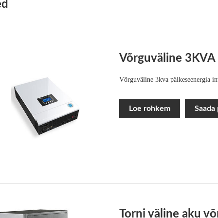
ed
Võrguväline 3KVA 
Võrguväline 3kva päikeseenergia in
Loe rohkem
Saada 
Torni väline aku v