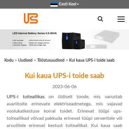
Eesti Keel
Kodu
>
Uudised
>
Tööstusuudised
>
Kui kaua UPS-i toide saab
Kui kaua UPS-i toide saab
2023-06-06
UPS-i toiteallikas
on üldiselt toode, mis varustab
avariitoite erinevate elektriseadmetega, mis vajavad
voolukatkestuse korral toidet. Erinevat tüüpi ups-
toiteallikad võivad pakkuda erinevat tüüpi serveritele või
arvutitele erinevat kestust toiteallikat. Kui kaua saab