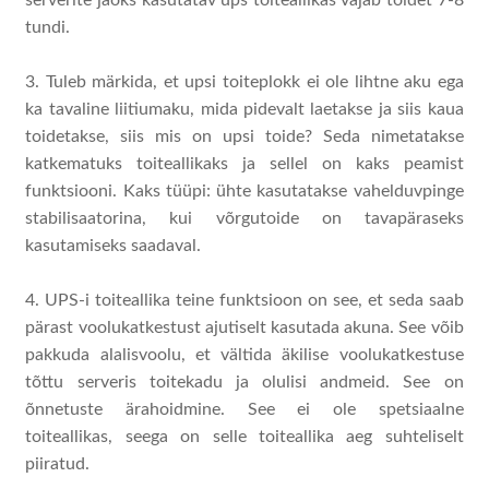
serverite jaoks kasutatav ups toiteallikas vajab toidet 7-8
tundi.
3. Tuleb märkida, et upsi toiteplokk ei ole lihtne aku ega
ka tavaline liitiumaku, mida pidevalt laetakse ja siis kaua
toidetakse, siis mis on upsi toide? Seda nimetatakse
katkematuks toiteallikaks ja sellel on kaks peamist
funktsiooni. Kaks tüüpi: ühte kasutatakse vahelduvpinge
stabilisaatorina, kui võrgutoide on tavapäraseks
kasutamiseks saadaval.
4. UPS-i toiteallika teine ​​funktsioon on see, et seda saab
pärast voolukatkestust ajutiselt kasutada akuna. See võib
pakkuda alalisvoolu, et vältida äkilise voolukatkestuse
tõttu serveris toitekadu ja olulisi andmeid. See on
õnnetuste ärahoidmine. See ei ole spetsiaalne
toiteallikas, seega on selle toiteallika aeg suhteliselt
piiratud.