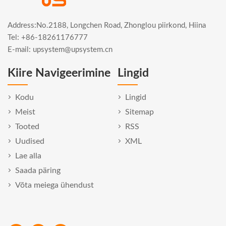
Address:No.2188, Longchen Road, Zhonglou piirkond, Hiina
Tel: +86-18261176777
E-mail:
upsystem@upsystem.cn
Kiire Navigeerimine
Lingid
Kodu
Lingid
Meist
Sitemap
Tooted
RSS
Uudised
XML
Lae alla
Saada päring
Võta meiega ühendust