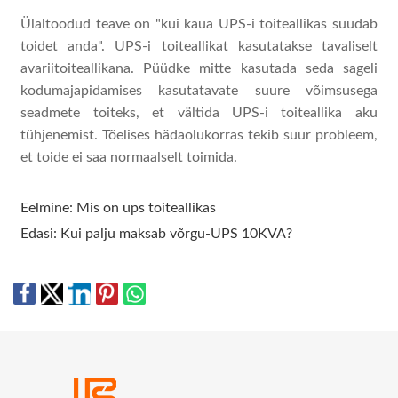
Ülaltoodud teave on "kui kaua UPS-i toiteallikas suudab
toidet anda". UPS-i toiteallikat kasutatakse tavaliselt
avariitoiteallikana. Püüdke mitte kasutada seda sageli
kodumajapidamises kasutatavate suure võimsusega
seadmete toiteks, et vältida UPS-i toiteallika aku
tühjenemist. Tõelises hädaolukorras tekib suur probleem,
et toide ei saa normaalselt toimida.
Eelmine:
Mis on ups toiteallikas
Edasi:
Kui palju maksab võrgu-UPS 10KVA?