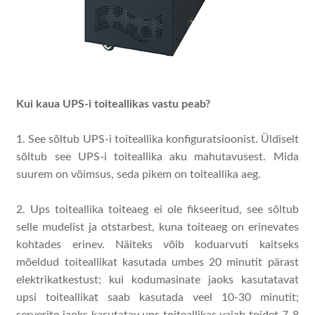
Kui kaua UPS-i toiteallikas vastu peab?
1. See sõltub UPS-i toiteallika konfiguratsioonist. Üldiselt
sõltub see UPS-i toiteallika aku mahutavusest. Mida
suurem on võimsus, seda pikem on toiteallika aeg.
2. Ups toiteallika toiteaeg ei ole fikseeritud, see sõltub
selle mudelist ja otstarbest, kuna toiteaeg on erinevates
kohtades erinev. Näiteks võib koduarvuti kaitseks
mõeldud toiteallikat kasutada umbes 20 minutit pärast
elektrikatkestust; kui kodumasinate jaoks kasutatavat
upsi toiteallikat saab kasutada veel 10-30 minutit;